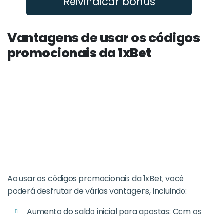
Reivindicar bônus
Vantagens de usar os códigos
promocionais da 1xBet
Ao usar os códigos promocionais da 1xBet, você
poderá desfrutar de várias vantagens, incluindo:
Aumento do saldo inicial para apostas: Com os