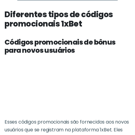
Diferentes tipos de códigos
promocionais 1xBet
Códigos promocionais de bônus
para novos usuários
Esses códigos promocionais são fornecidos aos novos
usuários que se registram na plataforma 1xBet. Eles