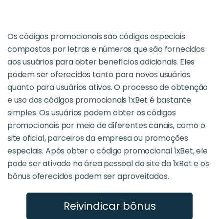
Os códigos promocionais são códigos especiais
compostos por letras e números que são fornecidos
aos usuários para obter benefícios adicionais. Eles
podem ser oferecidos tanto para novos usuários
quanto para usuários ativos. O processo de obtenção
e uso dos códigos promocionais 1xBet é bastante
simples. Os usuários podem obter os códigos
promocionais por meio de diferentes canais, como o
site oficial, parceiros da empresa ou promoções
especiais. Após obter o código promocional 1xBet, ele
pode ser ativado na área pessoal do site da 1xBet e os
bônus oferecidos podem ser aproveitados.
Reivindicar bônus