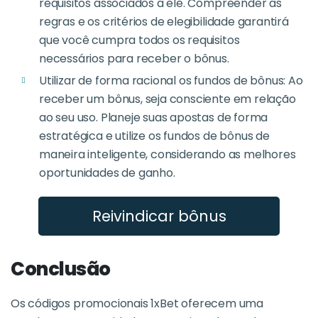
requisitos associados a ele. Compreender as
regras e os critérios de elegibilidade garantirá
que você cumpra todos os requisitos
necessários para receber o bônus.
Utilizar de forma racional os fundos de bônus: Ao
receber um bônus, seja consciente em relação
ao seu uso. Planeje suas apostas de forma
estratégica e utilize os fundos de bônus de
maneira inteligente, considerando as melhores
oportunidades de ganho.
Reivindicar bônus
Conclusão
Os códigos promocionais 1xBet oferecem uma