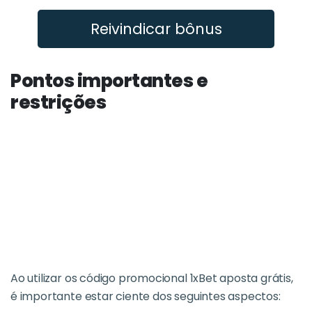
Reivindicar bônus
Pontos importantes e
restrições
Ao utilizar os código promocional 1xBet aposta grátis,
é importante estar ciente dos seguintes aspectos: