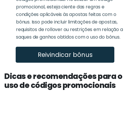
promocional, esteja ciente das regras e
condições aplicáveis às apostas feitas com o
bônus. Isso pode incluir limitações de apostas,
requisitos de rollover ou restrições em relação a
saques de ganhos obtidos com o uso do bônus.
Reivindicar bônus
Dicas e recomendações para o
uso de códigos promocionais